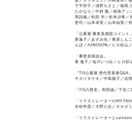
愛／オザキエミ／川崎真奈／
下平祥子／清野ちさと／相馬 
たかなり／中村 隆／南海アッ
岡詩織／松田 学／松本沙希／
恵司／山本卓実／山本由実／領
「公募展 審査員感想コメント
東逸子／あずみ虫／奥原しん
んぽ／JUNOSON／ヒロ杉山／
「審査員座談会」
東 逸子／塩川いづみ／ヒロ杉
「TIS公募展 歴代受賞者Q&A
チカツタケオ／中島陽子／吉
「TISの歴史」和田誠／下谷二
「イラストレーターのMY FAVO
矢吹申彦／大野八生／オカダミ
「イラストレーターとcartoo