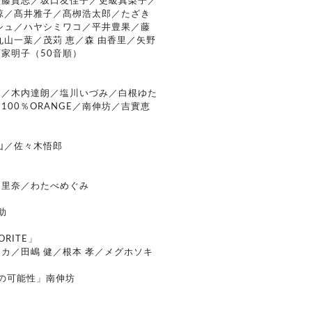
後藤貴志／坂口友佳子／更級真梨子／
涼／髙井雅子／髙栁浩太郎／たざき
シュ／ハヤシミワコ／平井豊果／藤
丸山一葉／茂苅 恵／森 由香里／矢野
家明子（50音順）
」
こ／木内達朗／塩川いづみ／白根ゆた
100％ORANGE／南伸坊／吉實恵
山／佐々木悟郎
」
岡里奈／わたべめぐみ
助
RITE」
カ／田嶋 健／根本 孝／メグホソキ
nの可能性」南伸坊