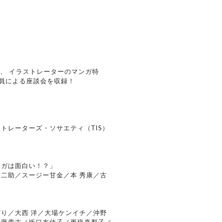
他、 イラストレーターのマンガ特
、審査員による座談会を収録！
トレーターズ・ソサエティ（TIS）
ンガは面白い！？」
二助／スージー甘金／本 秀康／古
り／大西 洋／大場ケンイチ／沖野