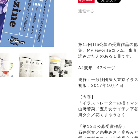
通報する
第15回TIS公募の受賞作品の
集、My Favoriteコラム
読みごたえのある１冊です。
A4変形 47ページ
発行：一般社団法人東京イラス
初版：2017年10月4日
【内容】
「イラストレーターの描くマ
山﨑若菜／五月女ケイ子／下谷
川タク／花くまゆうさく
「第15回公募受賞作品」
石井彩女／糸井みさ／扇谷みど