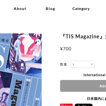
About
Blog
Category
『TIS Magazin
¥700
数量
International
Add
日本国内に
Save